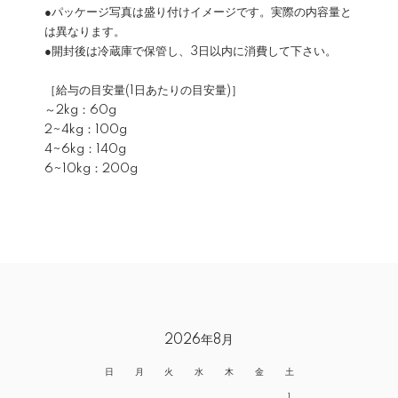
●パッケージ写真は盛り付けイメージです。実際の内容量と
は異なります。
●開封後は冷蔵庫で保管し、3日以内に消費して下さい。
［給与の目安量(1日あたりの目安量)］
～2kg：60g
2~4kg：100g
4~6kg：140g
6~10kg：200g
2026年8月
日
月
火
水
木
金
土
1