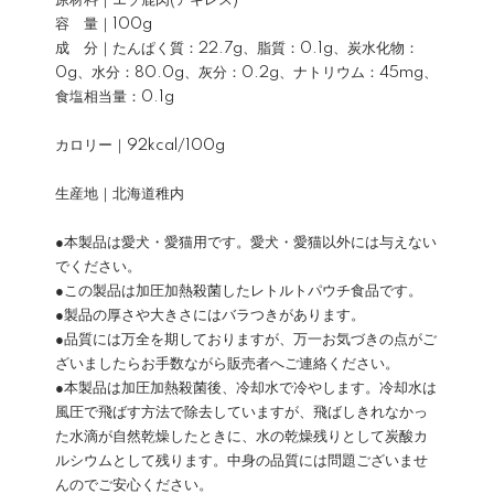
原材料｜エゾ鹿肉(アキレス)
容 量｜100g
成 分｜たんぱく質：22.7g、脂質：0.1g、炭水化物：
0g、水分：80.0g、灰分：0.2g、ナトリウム：45mg、
食塩相当量：0.1g
カロリー｜92kcal/100g
生産地｜北海道稚内
●本製品は愛犬・愛猫用です。愛犬・愛猫以外には与えない
でください。
●この製品は加圧加熱殺菌したレトルトパウチ食品です。
●製品の厚さや大きさにはバラつきがあります。
●品質には万全を期しておりますが、万一お気づきの点がご
ざいましたらお手数ながら販売者へご連絡ください。
●本製品は加圧加熱殺菌後、冷却水で冷やします。冷却水は
風圧で飛ばす方法で除去していますが、飛ばしきれなかっ
た水滴が自然乾燥したときに、水の乾燥残りとして炭酸カ
ルシウムとして残ります。中身の品質には問題ございませ
んのでご安心ください。