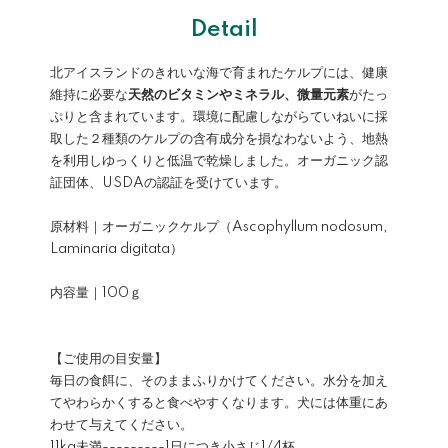
Detail
北アイスランドのきれいな海で育まれたケルプには、健康
維持に必要な
天然のビタミンやミネラル、微量元素
がたっ
ぷりと含まれています。環境に配慮しながらていねいに採
取した２種類のケルプの含有成分を損なわないよう、地熱
を利用しゆっくりと低温で乾燥しました。オーガニック認
証団体、USDAの認証を受けています。
原材料｜オーガニックケルプ（Ascophyllum nodosum,
Laminaria digitata）
内容量｜100ｇ
【ご使用の目安量】
毎日の食餌に、そのままふりかけてください。水分を加え
てやわらかくすると食べやすくなります。犬には体重にあ
わせて与えてください。
11kg未満---------1日につき小さじ1/4杯