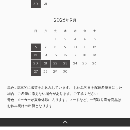
30
31
2026年9月
日
月
火
水
木
金
土
1
2
3
4
5
6
7
8
9
10
11
12
13
14
15
16
17
18
19
20
21
22
23
24
25
26
27
28
29
30
黒色…基本的に出荷をお休みしています。 お休み翌日を配達希望日にした
場合、ご希望に添えない場合があります。ご了承ください
青色…メーカーが夏季休暇に入ります。フードなど、一部取り寄せ商品は
お休み明けの出荷となります