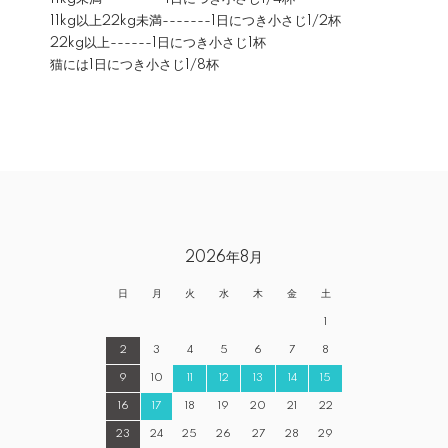
11kg以上22kg未満-------1日につき小さじ1/2杯
22kg以上------1日につき小さじ1杯
猫には1日につき小さじ1/8杯
2026年8月
日
月
火
水
木
金
土
1
2
3
4
5
6
7
8
9
10
11
12
13
14
15
16
17
18
19
20
21
22
23
24
25
26
27
28
29