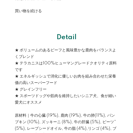
買い物を続ける
Detail
★ ボリュームのあるビーフと風味豊かな鹿肉をバランスよ
くブレンド
★ テラカニスは100%ヒューマングレードクオリティ原料
です
★ エネルギッシュで消化に優しいお肉を組み合わせた栄養
価の高いスーパーフード
★ グレインフリー
★ スポーツドッグや筋肉を維持したいシニア犬、食が細い
愛犬にオススメ
原材料｜牛の心臓 (19%), 鹿肉 (19%), 牛の肺(11%), パン
プキン (10%), ズッキーニ (8%), 牛の肝臓 (5%), ビーツ*
(5%), レープシードオイル, 牛の脂 (4%),リンゴ (4%), ブ