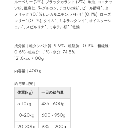
ルーベリー (2%), ブラックカラント (2%), 魚油, ココナッ
ツ粉, 亜麻仁, ß-グルカン, チコリの根*, ビール酵母*, ター
メリック*(0.1%),L-カルニチン, パセリ* (0.1%), ローズ
マリー* (0.1%), タイム*, ミネラルクレイ*, オイスターシ
ェル*, スピルリナ*, ミネラル類* *乾燥
成分値｜粗タンパク質: 9.9% · 粗脂肪: 10.9% · 粗繊維:
0.6% ·粗灰分: 1.1% · 水分: 74.5%
121.8kcal/100g
内容量｜400ｇ
給与量目安｜
体重(kg)
一日の給与量
5-10kg
435 - 600g
10-20kg
600 - 950g
20-30kg
935 - 1200g