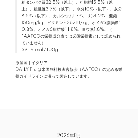
粗タンパク質32.5%（以上）、粗脂肪15.5%（以
上）、粗繊維3.7%（以下）、水分10%（以下）、灰分
8.5%（以下）、カルシウム1.7%、リン1.2%、亜鉛
150mg/kg、ビタミンE 262IU/kg、オメガ3脂肪酸*
0.8%、オメガ6脂肪酸* 1.8%、ヨウ素1.8%。（
*AAFCOの栄養成分表では必須栄養素として認められ
ていません）
391.9 kcal / 100g
原産国｜イタリア
DAILY Pro は米国飼料検査官協会（AAFCO）の定める栄
養ガイドラインに沿って製造しています。
2026年8月