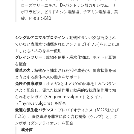
ローズマリーエキス、D-パントテン酸カルシウム、リ
ボフラビン、ピリドキシン塩酸塩、チアミン塩酸塩、葉
酸、ビタミンB12
シングルアニマルプロテイン
：動物性タンパクは汚染され
ていない表層水で捕獲されたアンチョビ(イワシ)を丸ごと加
工したもののみを単一使用
グレインフリー
：穀物不使用 - 炭水化物は、ポテトと豆類
を配合
薬草の力
：植物から抽出された活性成分が、健康状態を保
とうとする身体本来の働きをサポート
免疫の健康維持
：オメガ3とオメガ6の比率を1:2にバラン
スよく配合し、優れた抗菌作用と効果的な抗真菌作用で知
られるオレガノ（Origanum vulgare）とタイム
（Thymus vulgaris）を配合
最適な微生物バランス
：プレバイオティクス（MOSおよび
FOS）、食物繊維を非常に多く含む褐藻（ケルプ）と、タ
ンポポ（ダンデライオン）を配合
成分値