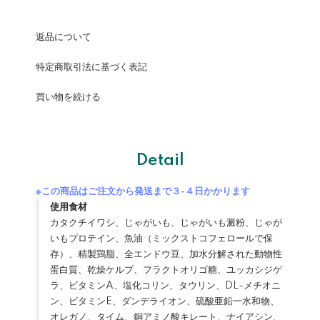
返品について
特定商取引法に基づく表記
買い物を続ける
Detail
※この商品はご注文から発送まで３-４日かかります
使用食材
カタクチイワシ、じゃがいも、じゃがいも澱粉、じゃが
いもプロテイン、魚油（ミックストコフェロールで保
存）、精製鶏脂、全エンドウ豆、加水分解された動物性
蛋白質、乾燥ケルプ、フラクトオリゴ糖、ユッカシジゲ
ラ、ビタミンA、塩化コリン、タウリン、DL-メチオニ
ン、ビタミンE、ダンデライオン、硫酸亜鉛一水和物、
オレガノ、タイム、銅アミノ酸キレート、ナイアシン、