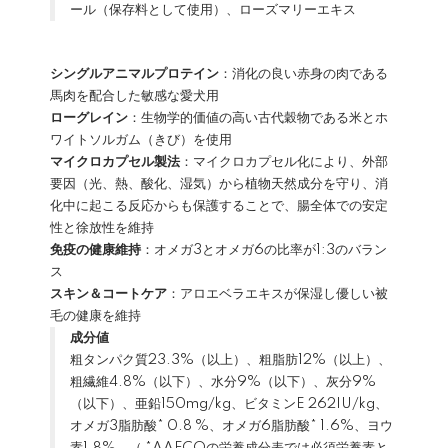
ール（保存料として使用）、ローズマリーエキス
シングルアニマルプロテイン
：消化の良い赤身の肉である
馬肉を配合した敏感な愛犬用
ローグレイン
：生物学的価値の高い古代穀物である米とホ
ワイトソルガム（きび）を使用
マイクロカプセル製法
：マイクロカプセル化により、外部
要因（光、熱、酸化、湿気）から植物天然成分を守り、消
化中に起こる反応からも保護することで、腸全体での安定
性と徐放性を維持
免疫の健康維持
：オメガ3とオメガ6の比率が1:3のバラン
ス
スキン＆コートケア
：アロエベラエキスが保湿し優しい被
毛の健康を維持
成分値
粗タンパク質23.3%（以上）、粗脂肪12%（以上）、
粗繊維4.8%（以下）、水分9%（以下）、灰分9%
（以下）、亜鉛150mg/kg、ビタミンE 262IU/kg、
オメガ3脂肪酸* 0.8 %、オメガ6脂肪酸* 1.6%、ヨウ