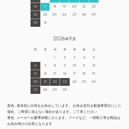
16
17
18
19
20
21
22
23
24
25
26
27
28
29
30
31
2026年9月
日
月
火
水
木
金
土
1
2
3
4
5
6
7
8
9
10
11
12
13
14
15
16
17
18
19
20
21
22
23
24
25
26
27
28
29
30
黒色…基本的に出荷をお休みしています。 お休み翌日を配達希望日にした
場合、ご希望に添えない場合があります。ご了承ください
青色…メーカーが夏季休暇に入ります。フードなど、一部取り寄せ商品は
お休み明けの出荷となります