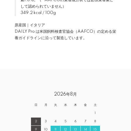
素1.8%。（ *AAFCOの栄養成分表では必須栄養素と
して認められていません）
349.2 kcal / 100g
原産国｜イタリア
DAILY Pro は米国飼料検査官協会（AAFCO）の定める栄
養ガイドラインに沿って製造しています。
2026年8月
日
月
火
水
木
金
土
1
2
3
4
5
6
7
8
9
10
11
12
13
14
15