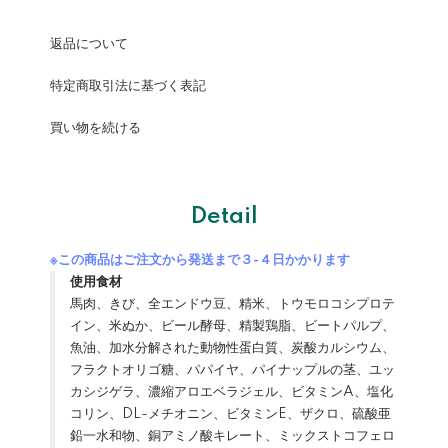
返品について
特定商取引法に基づく表記
買い物を続ける
Detail
※この商品はご注文から発送まで３-４日かかります
使用食材
馬肉、きび、全エンドウ豆、精米、トウモロコシプロテ
イン、米ぬか、ビール酵母、精製鶏脂、ビートパルプ、
魚油、加水分解された動物性蛋白質、炭酸カルシウム、
フラクトオリゴ糖、パパイヤ、パイナップルの茎、ユッ
カシジゲラ、濃縮アロエベラジェル、ビタミンA、塩化
コリン、DL-メチオニン、ビタミンE、ザクロ、硫酸亜
鉛一水和物、銅アミノ酸キレート、ミックストコフェロ