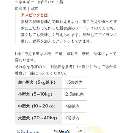
エネルギー｜約59kcal / 袋
原産国｜日本
アスピックとは…
素材の旨味を噛んで味わえるよう、歯ごたえや食べやす
さにこだわって作った新食感のフード。そのままでも、
ほぐしても美味しく与えられます。加熱してブイヨンに
戻し、食事を加えてアレンジもできます。
1日に与える量は犬種、年齢、運動量、季節、個体によって
変わります。
それらを考慮の上、下記表を参考に1日数回に分けて総合栄
養食と一緒に与えてください。
超小型犬（5kg以下）
1.5袋以内
小型犬（5～10kg）
2.5袋以内
中型犬（10～20kg）
4袋以内
大型犬（20～40kg）
7袋以内