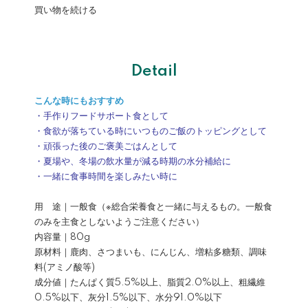
買い物を続ける
Detail
こんな時にもおすすめ
・手作りフードサポート食として
・食欲が落ちている時にいつものご飯のトッピングとして
・頑張った後のご褒美ごはんとして
・夏場や、冬場の飲水量が減る時期の水分補給に
・一緒に食事時間を楽しみたい時に
用 途｜一般食（※総合栄養食と一緒に与えるもの。一般食
のみを主食としないようご注意ください）
内容量｜80g
原材料｜鹿肉、さつまいも、にんじん、増粘多糖類、調味
料(アミノ酸等)
成分値｜たんぱく質5.5%以上、脂質2.0%以上、粗繊維
0.5%以下、灰分1.5%以下、水分91.0%以下