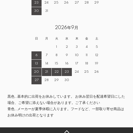
23
24
25
26
27
28
29
30
31
2026年9月
日
月
火
水
木
金
土
1
2
3
4
5
6
7
8
9
10
11
12
13
14
15
16
17
18
19
20
21
22
23
24
25
26
27
28
29
30
黒色…基本的に出荷をお休みしています。 お休み翌日を配達希望日にした
場合、ご希望に添えない場合があります。ご了承ください
青色…メーカーが夏季休暇に入ります。フードなど、一部取り寄せ商品は
お休み明けの出荷となります