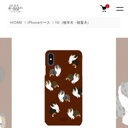
0
HOME
iPhoneケース
1G（牧羊犬・牧畜犬）