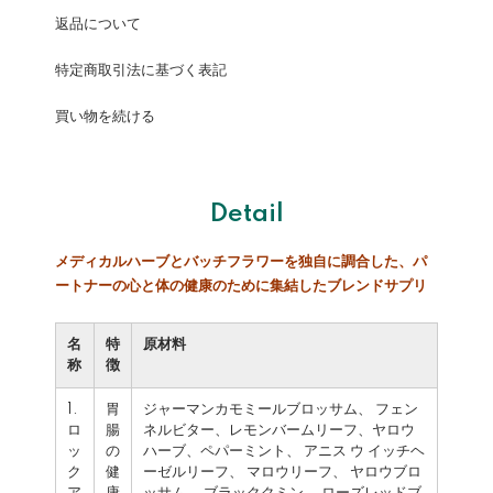
返品について
特定商取引法に基づく表記
買い物を続ける
Detail
メディカルハーブとバッチフラワーを独自に調合した、パ
ートナーの心と体の健康のために集結したブレンドサプリ
名
特
原材料
称
徴
1.
胃
ジャーマンカモミールブロッサム、 フェン
ロ
腸
ネルビター、レモンバームリーフ、ヤロウ
ッ
の
ハーブ、ペパーミント、 アニス ウ イッチヘ
ク
健
ーゼルリーフ、 マロウリーフ、 ヤロウブロ