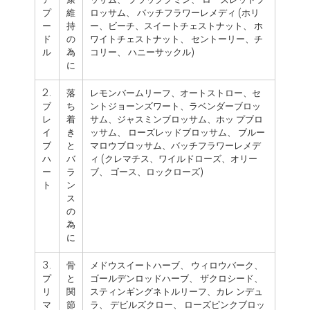
ア
康
ッサム、 ブラッククミン、 ローズレッドブ
プ
維
ロッサム、 バッチフラワーレメディ (ホリ
ー
持
ー、ビーチ、スイートチェストナット、 ホ
ド
の
ワイトチェストナット、 セントーリー、チ
ル
為
コリー、 ハニーサックル)
に
2.
落
レモンバームリーフ、オートストロー、セ
ブ
ち
ントジョーンズワート、ラベンダーブロッ
レ
着
サム、ジャスミンブロッサム、ホッ プブロ
イ
き
ッサム、 ローズレッドブロッサム、 ブルー
ブ
と
マロウブロッサム、バッチフラワーレメデ
ハ
バ
ィ (クレマチス、ワイルドローズ、オリー
ー
ラ
ブ、 ゴース、ロックローズ)
ト
ン
ス
の
為
に
3.
骨
メドウスイートハーブ、 ウィロウバーク、
プ
と
ゴールデンロッドハーブ、 ザクロシード、
リ
関
スティンギングネトルリーフ、カレ ンデュ
マ
節
ラ、 デビルズクロー、 ローズピンクブロッ