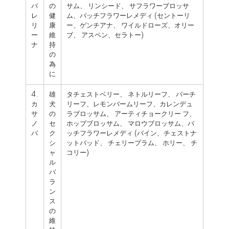
バ
の
サム、 リンシード、 サフラワーブロッサ
レ
健
ム、バッチフラワーレメディ (セントーリ
リ
康
ー、ゲンチアナ、 ワイルドローズ、オリー
ー
維
ブ、 アスペン、セラトー)
ナ
持
の
為
に
4.
雄
タチェストベリー、 ネトルリーフ、 バーチ
カ
犬
リーフ、レモンバームリーフ、カレンデュ
サ
の
ラブロッサム、 アーティチョークリー フ、
ノ
セ
ホップブロッサム、 マロウブロッサム、バ
バ
ク
ッチフラワーレメディ (バイン、チェストナ
シ
ットバッド、 チェリープラム、 ホリー、 チ
ャ
コリー)
ル
バ
ラ
ン
ス
の
維