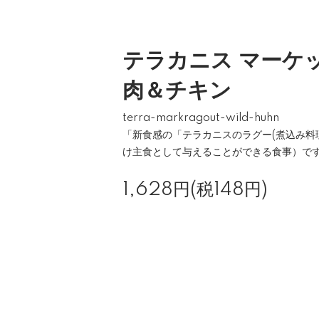
テラカニス マーケ
肉＆チキン
terra-markragout-wild-huhn
「新食感の「テラカニスのラグー(煮込み料
け主食として与えることができる食事）で
1,628円(税148円)