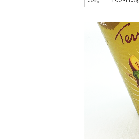
30kg
1100 -1400