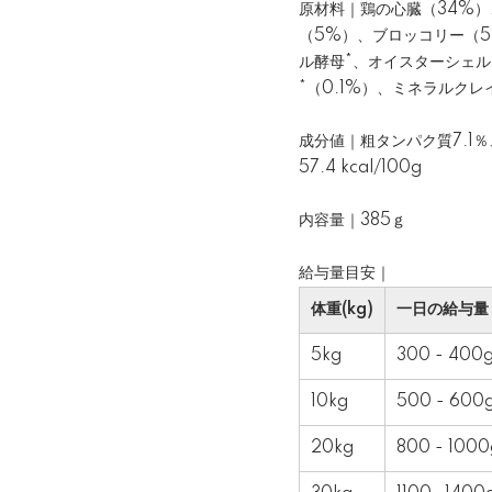
原材料｜鶏の心臓（34%）
（5%）、ブロッコリー（
ル酵母*、オイスターシェル
*（0.1%）、ミネラルクレ
成分値｜粗タンパク質7.1％
57.4 kcal/100g
内容量｜385ｇ
給与量目安｜
体重(kg)
一日の給与量
5kg
300 - 400
10kg
500 - 600
20kg
800 - 1000