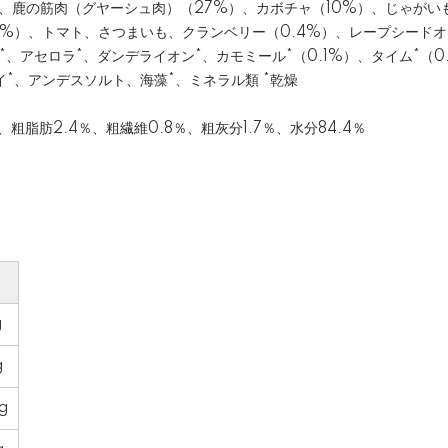
、鹿の筋肉（グヤーシュ肉）（27%）、カボチャ（10%）、じゃがい
5%）、トマト、さつまいも、クランベリー（0.4%）、レープシード
*、アセロラ*、ダンデライオン*、カモミール*（0.1%）、タイム*（0
イ*、アンデスソルト、海藻*、ミネラル類 *乾燥
、粗脂肪2.4％、粗繊維0.8％、粗灰分1.7％、水分84.4％
g
g
g