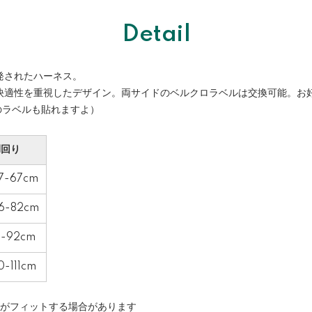
Detail
発されたハーネス。
快適性を重視したデザイン。両サイドのベルクロラベルは交換可能。お
tのラベルも貼れますよ）
胴回り
7-67cm
6-82cm
1-92cm
0-111cm
ズがフィットする場合があります