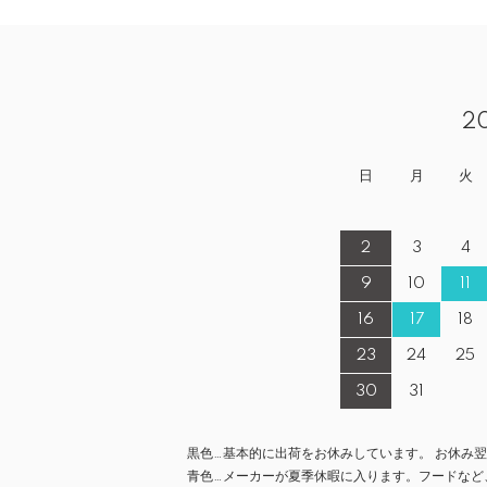
2
日
月
火
2
3
4
9
10
11
16
17
18
23
24
25
30
31
黒色…基本的に出荷をお休みしています。 お休み
青色…メーカーが夏季休暇に入ります。フードなど