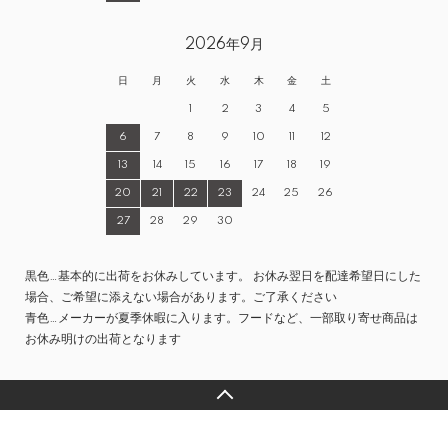
2026年9月
日
月
火
水
木
金
土
1
2
3
4
5
6
7
8
9
10
11
12
13
14
15
16
17
18
19
20
21
22
23
24
25
26
27
28
29
30
黒色…基本的に出荷をお休みしています。 お休み翌日を配達希望日にした
場合、ご希望に添えない場合があります。ご了承ください
青色…メーカーが夏季休暇に入ります。フードなど、一部取り寄せ商品は
お休み明けの出荷となります